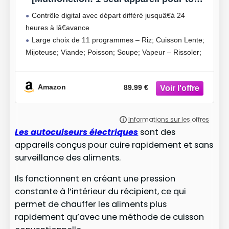
cuire] CookAtHome (900W, 11
Contrôle digital avec départ différé jusquâ€à 24
Programmes, Cuiseur de riz, Panier
heures à lâ€avance
Vapeur, Départ Différé, Ecran LED)
Large choix de 11 programmes – Riz; Cuisson Lente;
Multicuiseur 21850-56
Mijoteuse; Viande; Poisson; Soupe; Vapeur – Rissoler;
Yaourtière; Risotto – Porridge; Pain; Gteau
Cuve en acier inoxydable compatible lave-vaisselle.
Amazon
89.99 €
Fonction maintien
Les autocuiseurs électriques
sont des
appareils conçus pour cuire rapidement et sans
surveillance des aliments.
Ils fonctionnent en créant une pression
constante à l’intérieur du récipient, ce qui
permet de chauffer les aliments plus
rapidement qu’avec une méthode de cuisson