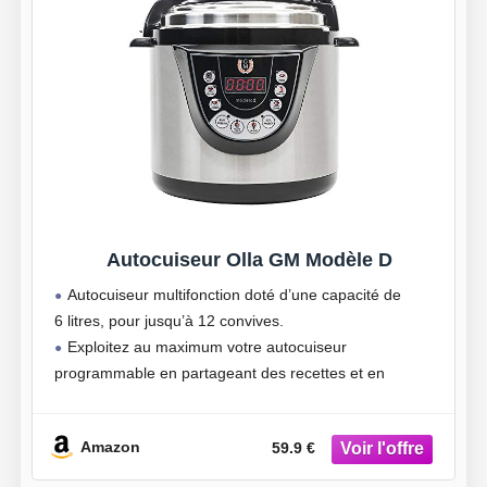
Autocuiseur Olla GM Modèle D
Autocuiseur multifonction doté d’une capacité de
6 litres, pour jusqu’à 12 convives.
Exploitez au maximum votre autocuiseur
programmable en partageant des recettes et en
apprenant plus sur l’incroyable communauté des
autocuiseurs GM.
Amazon
59.9 €
Programmable jusqu’à 24 heures. Avec 9 menus qui
se transforment en