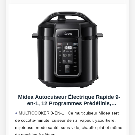
Midea Autocuiseur Électrique Rapide 9-
en-1, 12 Programmes Prédéfinis,
Multicuiseur Inox Instantané, Pot
MULTICOOKER 9-EN-1 : Ce multicuiseur Midea sert
Antiadhésif, Yaourtière, Cuiseur de Riz,
de cocotte-minute, cuiseur de riz, vapeur, yaourtière,
Cuisson Lente, Sauté, Vapeur, 6L, Noir
mijoteuse, mode sauté, sous-vide, chauffe-plat et même
de machine à gâteau.