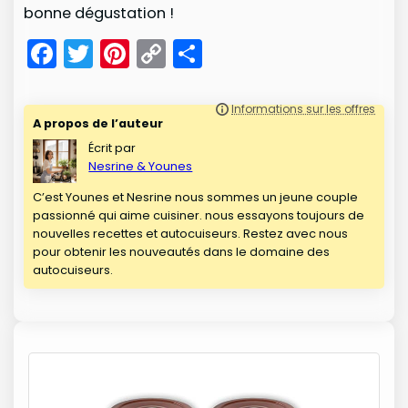
bonne dégustation !
F
T
Pi
C
P
a
w
nt
o
ar
c
itt
er
p
t
A propos de l’auteur
e
er
e
y
a
Écrit par
b
st
Li
g
Nesrine & Younes
o
n
er
C’est Younes et Nesrine nous sommes un jeune couple
passionné qui aime cuisiner. nous essayons toujours de
o
k
nouvelles recettes et autocuiseurs. Restez avec nous
k
pour obtenir les nouveautés dans le domaine des
autocuiseurs.