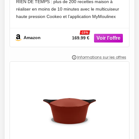
RIEN DE TEMPS : plus de 200 recettes maison à
MyMoulinex, 1600W, Blanc, 15 ans
réaliser en moins de 10 minutes avec le multicuiseur
réparabilité CE854110
haute pression Cookeo et l’application MyMoulinex
UN MAXIMUM D’INSPIRATION : 80 recettes
intégrées,
-15%
Amazon
169.99 €