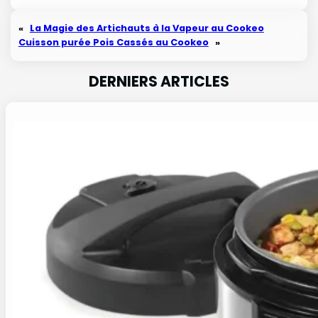
«
La Magie des Artichauts à la Vapeur au Cookeo
Cuisson purée Pois Cassés au Cookeo
»
DERNIERS ARTICLES