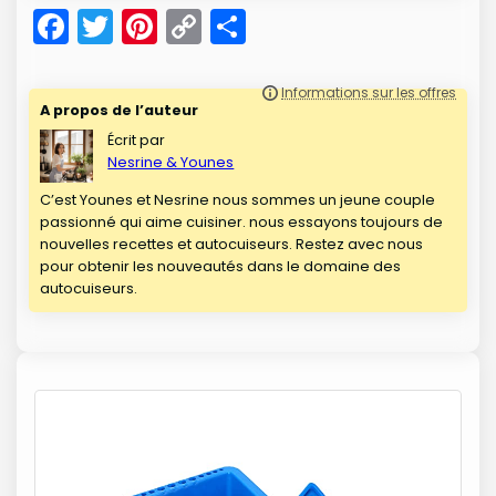
F
T
Pi
C
P
a
w
nt
o
ar
c
itt
er
p
t
A propos de l’auteur
e
er
e
y
a
Écrit par
b
st
Li
g
Nesrine & Younes
o
n
er
C’est Younes et Nesrine nous sommes un jeune couple
passionné qui aime cuisiner. nous essayons toujours de
o
k
nouvelles recettes et autocuiseurs. Restez avec nous
k
pour obtenir les nouveautés dans le domaine des
autocuiseurs.