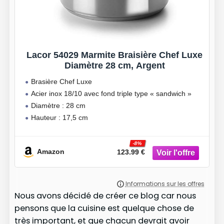
Lacor 54029 Marmite Braisière Chef Luxe
Diamètre 28 cm, Argent
Brasière Chef Luxe
Acier inox 18/10 avec fond triple type « sandwich »
Diamètre : 28 cm
Hauteur : 17,5 cm
Litrage : 10,70 L
Compatible tous feux y compris induction
-8%
Amazon
123.99 €
Nous avons décidé de créer ce blog car nous
pensons que la cuisine est quelque chose de
très important, et que chacun devrait avoir