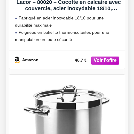
Lacor – 80020 – Cocotte en calcaire avec
couvercle, acier inoxydable 18/10,
poignées isolantes thermiques, fond
Fabriqué en acier inoxydable 18/10 pour une
diffuseur triple, ø20cm, 2.5L
durabilité maximale
Poignées en bakélite thermo-isolantes pour une
manipulation en toute sécurité
Fond à triple diffuseur qui répartit la chaleur
uniformément
Amazon
48.7 €
Compatible avec tous les types de cuisinières, y
compris l’induction
Va au