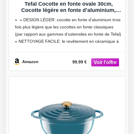
Tefal Cocotte en fonte ovale 30cm,
Cocotte légère en fonte d’aluminium,
Nettoyage facile, Revêtement en
» DESIGN LÉGER: cocotte en fonte d’aluminium trois
céramique sûr, Couvercle de
fois plus légère que les cocottes en fonte classiques
condensation, Compatibilité four,
(par rapport aux gammes d’ustensiles en fonte de Tefal)
Induction, Air E2668925
NETTOYAGE FACILE: le revêtement en céramique à
l’intérieur assure un nettoyage facile, tandis que
Amazon
99.99 €