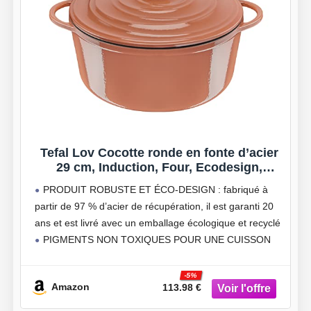
Tefal Lov Cocotte ronde en fonte d’acier
29 cm, Induction, Four, Ecodesign,
Cuisson lente et saine, Ebook de recettes
PRODUIT ROBUSTE ET ÉCO-DESIGN : fabriqué à
inclus, Terracotta E2600505
partir de 97 % d’acier de récupération, il est garanti 20
ans et est livré avec un emballage écologique et recyclé
PIGMENTS NON TOXIQUES POUR UNE CUISSON
SAINE : saisissez et mijotez en
-5%
Amazon
113.98 €