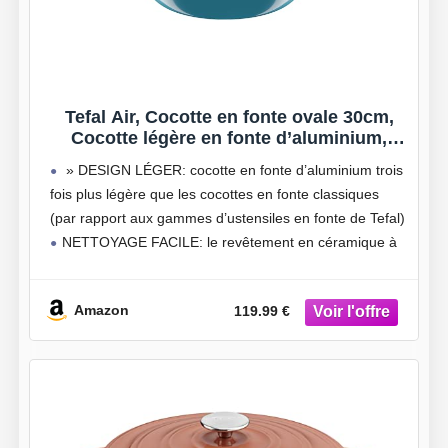
Tefal Air, Cocotte en fonte ovale 30cm,
Cocotte légère en fonte d’aluminium,
Nettoyage facile, Revêtement en
» DESIGN LÉGER: cocotte en fonte d’aluminium trois
céramique sûr, Couvercle de
fois plus légère que les cocottes en fonte classiques
condensation, Compatible four, Induction
(par rapport aux gammes d’ustensiles en fonte de Tefal)
E2708904
NETTOYAGE FACILE: le revêtement en céramique à
l’intérieur assure un nettoyage facile, tandis que
Amazon
119.99 €