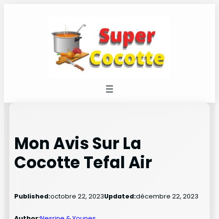
Aller
au
contenu
Mon Avis Sur La
Cocotte Tefal Air
Published:
octobre 22, 2023
Updated:
décembre 22, 2023
Author:
Nesrine & Younes