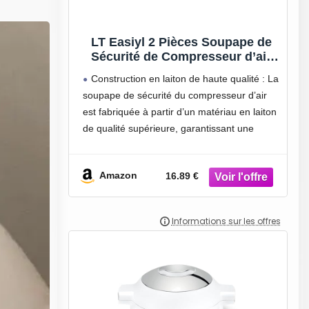
LT Easiyl 2 Pièces Soupape de
Sécurité de Compresseur d’air
en Laiton Interrupteur de
Construction en laiton de haute qualité : La
Compresseur d’air à Ouverture
soupape de sécurité du compresseur d’air
Et Fermeture 11 Bars de
est fabriquée à partir d’un matériau en laiton
Surpression 1/4″BSP Mâle
Adapté à Un Usage Industriel
de qualité supérieure, garantissant une
excellente durabilité et des performances
durables.
Amazon
16.89 €
Mécanisme de sécurité : Conçue pour se