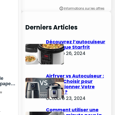
Derniers Articles
Découvrez l’autocuiseur
électrique Starfrit
octobre 26, 2024
Airfryer vs Autocuiseur :
de
Lequel Choisir pour
upape
Révolutionner Votre
oires
Cuisine ?
du
ylindre
octobre 23, 2024
Comment utiliser une
.