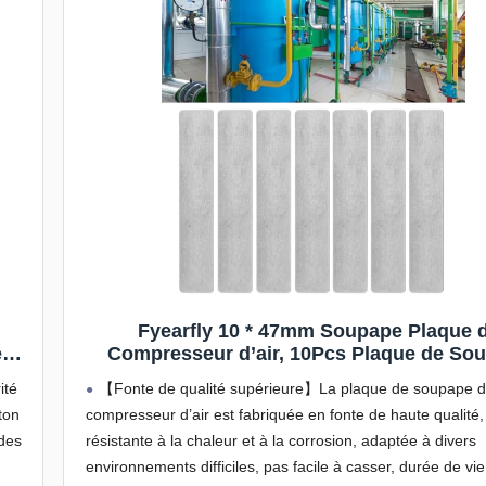
Fyearfly 10 * 47mm Soupape Plaque 
e
Compresseur d’air, 10Pcs Plaque de So
11
Rectangulaire Standard en Fonte Access
ité
【Fonte de qualité supérieure】La plaque de soupape 
Un
pour Pompe de Compresseur d’air, pour C
ton
compresseur d’air est fabriquée en fonte de haute qualité,
de 51mm 0.75-1.5Kw
 des
résistante à la chaleur et à la corrosion, adaptée à divers
environnements difficiles, pas facile à casser, durée de vie