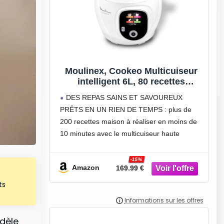
Moulinex, Cookeo Multicuiseur
intelligent 6L, 80 recettes
intégrées, Cuisson sans
DES REPAS SAINS ET SAVOUREUX
surveillance, Ecran intuitif, Guide
PRÊTS EN UN RIEN DE TEMPS : plus de
de cuisson, Application
200 recettes maison à réaliser en moins de
MyMoulinex, 1600W, Blanc, 15
ans réparabilité CE854110
10 minutes avec le multicuiseur haute
pression Cookeo et l’application MyMoulinex
UN MAXIMUM D’INSPIRATION : 80
-15%
Amazon
169.99 €
recettes intégrées,
ts
idèle