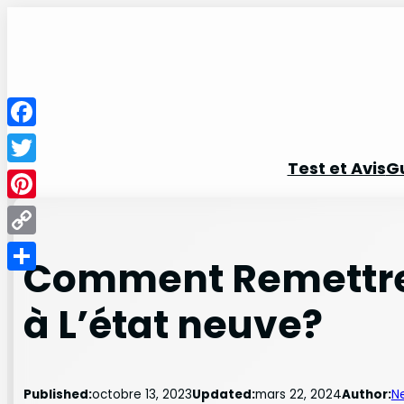
Facebook
Test et Avis
G
Twitter
Pinterest
Copy
Comment Remettre
Link
Partager
à L’état neuve?
Published:
octobre 13, 2023
Updated:
mars 22, 2024
Author:
N