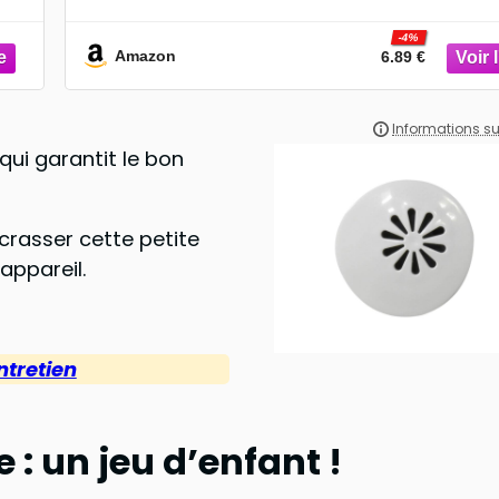
【100% taille standard】Ces
-4%
Amazon
6.89 €
ui garantit le bon
ncrasser cette petite
appareil.
ntretien
: un jeu d’enfant !