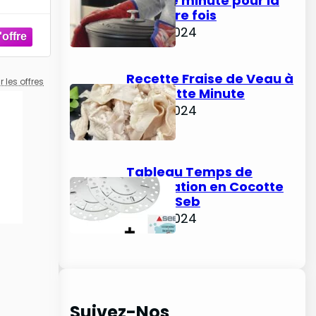
cocotte minute pour la
première fois
juin 9, 2024
Recette Fraise de Veau à
la Cocotte Minute
juin 6, 2024
Tableau Temps de
Stérilisation en Cocotte
Minute Seb
juin 3, 2024
Suivez-Nos