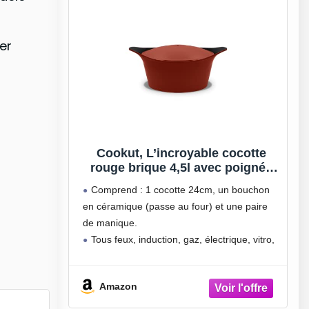
er
Cookut, L’incroyable cocotte
rouge brique 4,5l avec poignée
en céramique citrouille rouge et
Comprend : 1 cocotte 24cm, un bouchon
manique rouge – 24cm
en céramique (passe au four) et une paire
de manique.
Tous feux, induction, gaz, électrique, vitro,
four.
Amazon