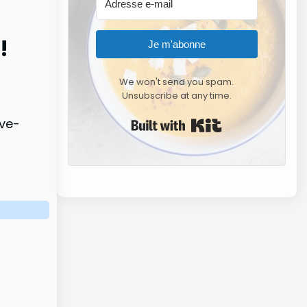
!
Je m'abonne
We won't send you spam.
Unsubscribe at any time.
Built with Kit
ave-