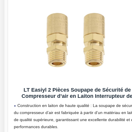
LT Easiyl 2 Pièces Soupape de Sécurité de
Compresseur d’air en Laiton Interrupteur d
Compresseur d’air à Ouverture Et Fermeture 
Construction en laiton de haute qualité : La soupape de sécur
Bars de Surpression 1/4″BSP Mâle Adapté à 
du compresseur d’air est fabriquée à partir d’un matériau en lai
Usage Industriel
de qualité supérieure, garantissant une excellente durabilité et
performances durables.