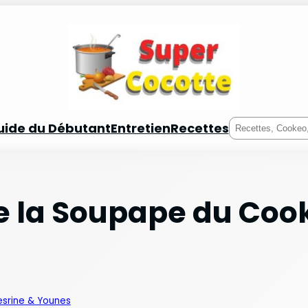
Rechercher
uide du Débutant
Entretien
Recettes
 la Soupape du Coo
esrine & Younes