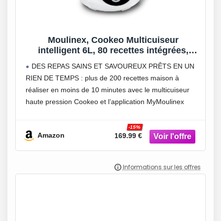
Moulinex, Cookeo Multicuiseur
intelligent 6L, 80 recettes intégrées,
Cuisson sans surveillance, Ecran intuitif,
DES REPAS SAINS ET SAVOUREUX PRÊTS EN UN
Guide de cuisson, Application
RIEN DE TEMPS : plus de 200 recettes maison à
MyMoulinex, 1600W, Blanc, 15 ans
réaliser en moins de 10 minutes avec le multicuiseur
réparabilité CE854110
haute pression Cookeo et l’application MyMoulinex
UN MAXIMUM D’INSPIRATION : 80 recettes
intégrées,
-15%
Amazon
169.99 €