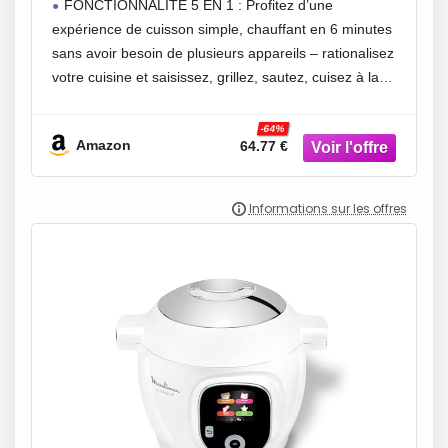
FONCTIONNALITÉ 5 EN 1 : Profitez d’une
antiadhésives et interchangeables |
expérience de cuisson simple, chauffant en 6 minutes
Empilables, rangement facile | Gris
sans avoir besoin de plusieurs appareils – rationalisez
minuit
votre cuisine et saisissez, grillez, sautez, cuisez à la
vapeur et mettez en place une cuisson lente
-64%
Amazon
64.77 €