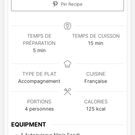
Pin Recipe
TEMPS DE
TEMPS DE CUISSON
m
PRÉPARATION
15
min
m
i
5
min
i
n
n
u
u
t
TYPE DE PLAT
CUISINE
t
e
Accompagnement
Française
e
s
s
PORTIONS
CALORIES
4
personnes
125
kcal
EQUIPMENT