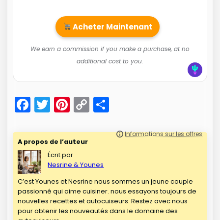
Acheter Maintenant
We earn a commission if you make a purchase, at no
additional cost to you.
F
T
Pi
C
P
a
w
nt
o
ar
c
itt
er
p
t
A propos de l’auteur
e
er
e
y
a
Écrit par
b
st
Li
g
Nesrine & Younes
o
n
er
C’est Younes et Nesrine nous sommes un jeune couple
passionné qui aime cuisiner. nous essayons toujours de
o
k
nouvelles recettes et autocuiseurs. Restez avec nous
k
pour obtenir les nouveautés dans le domaine des