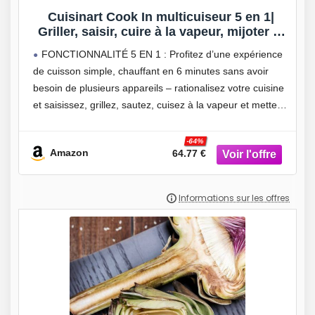
Cuisinart Cook In multicuiseur 5 en 1|
Griller, saisir, cuire à la vapeur, mijoter et
mitonner | Plaques et casseroles
FONCTIONNALITÉ 5 EN 1 : Profitez d’une expérience
antiadhésives et interchangeables |
de cuisson simple, chauffant en 6 minutes sans avoir
Empilables, rangement facile | Gris minuit
besoin de plusieurs appareils – rationalisez votre cuisine
et saisissez, grillez, sautez, cuisez à la vapeur et mettez
en place une cuisson lente
-64%
Amazon
64.77 €