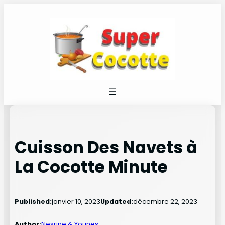
Aller
au
contenu
Cuisson Des Navets à
La Cocotte Minute
Published:
janvier 10, 2023
Updated:
décembre 22, 2023
Author:
Nesrine & Younes