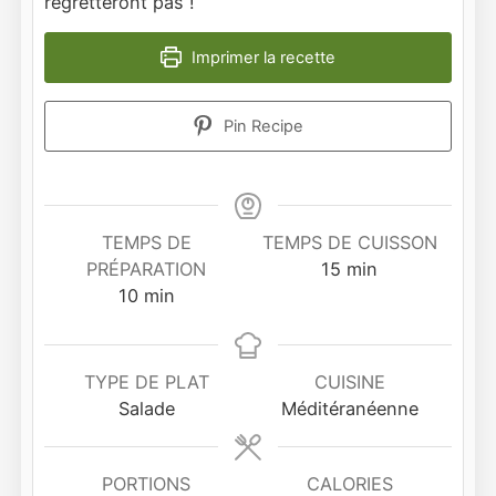
regretteront pas !
Imprimer la recette
Pin Recipe
TEMPS DE
TEMPS DE CUISSON
minutes
PRÉPARATION
15
min
minutes
10
min
TYPE DE PLAT
CUISINE
Salade
Méditéranéenne
PORTIONS
CALORIES