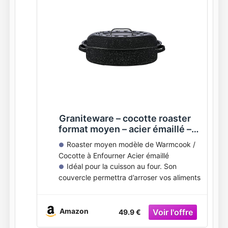
Graniteware – cocotte roaster
format moyen – acier émaillé –
ovale – 4 L – ultra-légère – cuisson
Roaster moyen modèle de Warmcook /
dorée et moelleuse
Cocotte à Enfourner Acier émaillé
Idéal pour la cuisson au four. Son
couvercle permettra d’arroser vos aliments
en permanence et éviter de les dessécher
Léger et résistant: le ROASTER GM est
un ustensile extrêmement
Amazon
49.9 €