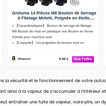
Greluma 14 Pièces M8 Bouton de Serrage
à Filetage Moleté, Poignée en étoile,
Boutons à Main en Forme D’étoile
【Caractéristiques】 Bouton de serrage de filetage
s
Bouton de Serrage en Plastique Noir
M8 Bouton de main en plastique noir Bouton en forme
avec Rondelles
d’étoile pour machine-outil.
【Capacité】 Les poignées de bouton sont en
plastique de haute qualité pour une durabilité et une
longue durée de vie.
Amazon
9.99 €
【Conception
ns la sécurité et le fonctionnement de votre autoc
t ainsi à la vapeur de s’accumuler à l’intérieur et
t entraîner une fuite de vapeur, voire pire, un d