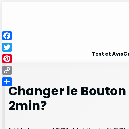
Aller
au
contenu
Facebook
Test et Avis
G
Twitter
Pinterest
Copy
Changer le Bouton 
Link
Partager
2min?