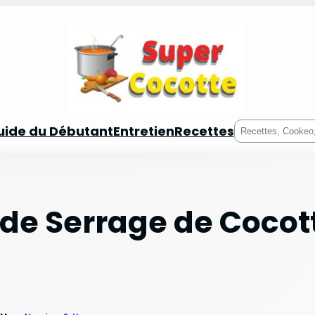
Rechercher
uide du Débutant
Entretien
Recettes
de Serrage de Cocot