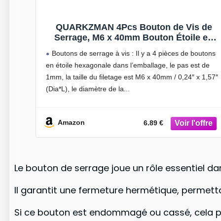
QUARKZMAN 4Pcs Bouton de Vis de
Serrage, M6 x 40mm Bouton Étoile en
Forme Hexagonale Poignées en
Boutons de serrage à vis : Il y a 4 pièces de boutons
Plastique Serrage Manuelle pour Meuble
en étoile hexagonale dans l’emballage, le pas est de
Mécaniques à Base de Parapluie, 25mm
1mm, la taille du filetage est M6 x 40mm / 0,24″ x 1,57″
Diamètre
(Dia*L), le diamètre de la
Amazon
6.89 €
Le bouton de serrage joue un rôle essentiel da
Il garantit une fermeture hermétique, permettan
Si ce bouton est endommagé ou cassé, cela peu