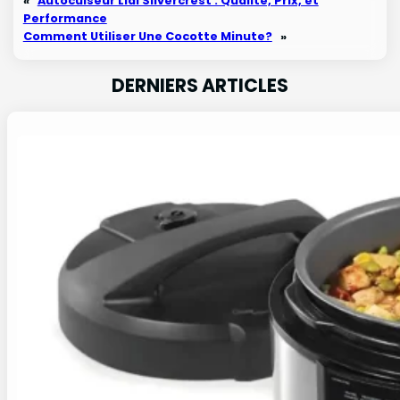
«
Autocuiseur Lidl Silvercrest : Qualité, Prix, et
Performance
Comment Utiliser Une Cocotte Minute?
»
DERNIERS ARTICLES