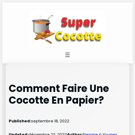
Aller
au
contenu
Comment Faire Une
Cocotte En Papier?
Published:
septembre 18, 2022
Updated:
décembre 22, 2023
Author:
Nesrine & Younes